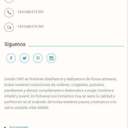
+34 648 074 941
+34 648 074 941
Síguenos
Información
Desde 1997 en Roberes diseñamos y realizamos de forma artesana,
todas nuestras colecciones de collares, colgantes, pulseras,
pendientes y demás complementos destinados a mujer, hombre e
infantil y juvenil. En Roberes nos tomamos muy en serio la calidad y
perfección en el acabado de todas nuestras piezas y mimamos con
sumo cuidado este detalle.
Novedades