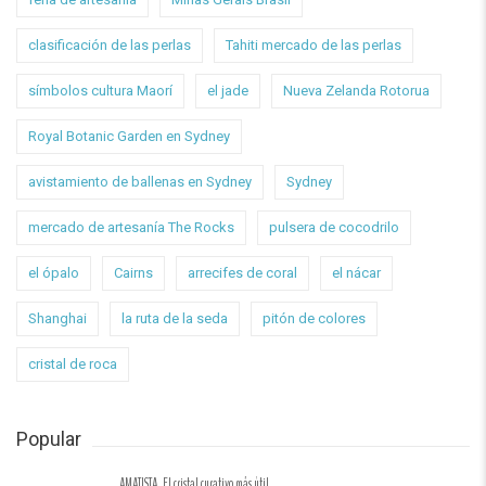
clasificación de las perlas
Tahiti mercado de las perlas
símbolos cultura Maorí
el jade
Nueva Zelanda Rotorua
Royal Botanic Garden en Sydney
avistamiento de ballenas en Sydney
Sydney
mercado de artesanía The Rocks
pulsera de cocodrilo
el ópalo
Cairns
arrecifes de coral
el nácar
Shanghai
la ruta de la seda
pitón de colores
cristal de roca
Popular
AMATISTA. El cristal curativo más útil.