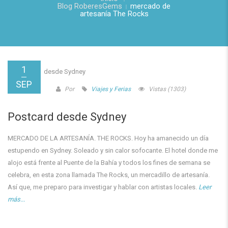
Blog RoberesGems
mercado de
artesanía The Rocks
1
SEP
Por
Viajes y Ferias
Vistas (1303)
Postcard desde Sydney
MERCADO DE LA ARTESANÍA. THE ROCKS. Hoy ha amanecido un día
estupendo en Sydney. Soleado y sin calor sofocante. El hotel donde me
alojo está frente al Puente de la Bahía y todos los fines de semana se
celebra, en esta zona llamada The Rocks, un mercadillo de artesanía.
Así que, me preparo para investigar y hablar con artistas locales.
Leer
más...