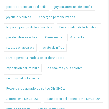
piedras preciosas de diseño
joyería artesanal de diseño
joyería o bisutería
encargos personalizados
limpieza y carga de los Cristales
Propiedades de la Amatista
piel de pitón auténtica
Gema negra
Azabache
retratos en acuarela
retrato de niños
retrato personalizado a partir de una foto
exposición natura 2017
los chakras y sus colores
combinar el color verde
Fotos de los ganadores sorteo DIY SHOW
Sorteo Feria DIY SHOW
ganadores del sorteo I feria DIY SHOW
feria de artesanía
Minas Gerais Brasil