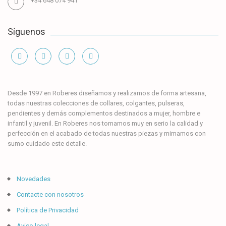
+34 648 074 941
Síguenos
Información
Desde 1997 en Roberes diseñamos y realizamos de forma artesana,
todas nuestras colecciones de collares, colgantes, pulseras,
pendientes y demás complementos destinados a mujer, hombre e
infantil y juvenil. En Roberes nos tomamos muy en serio la calidad y
perfección en el acabado de todas nuestras piezas y mimamos con
sumo cuidado este detalle.
Novedades
Contacte con nosotros
Política de Privacidad
Aviso legal