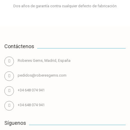
Dos años de garantía contra cualquier defecto de fabricación
Contáctenos
Roberes Gems, Madrid, España
pedidos@roberesgems.com
+34 648 074 941
+34 648 074 941
Síguenos
Información