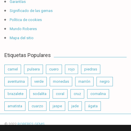
Garantías
Significado de las gemas
Política de cookies
Mundo Roberes
Mapa del sitio
Etiquetas Populares
camel
pulsera
cuero
rojo
piedras
aventurina
verde
monedas
marrón
negro
brazalete
sodalita
coral
cruz
cornalina
amatista
cuarzo
jaspe
jade
ágata
© 2022
ROBERES GEMS
.