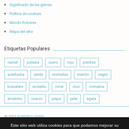
Significado de las gemas
Política de cookies
Mundo Roberes
Mapa del sitio
Etiquetas Populares
camel
pulsera
cuero
rojo
piedras
aventurina
verde
monedas
marrón
negro
brazalete
sodalita
coral
cruz
cornalina
amatista
cuarzo
jaspe
jade
ágata
© 2022
ROBERES GEMS
.
Este sitio web utiliza cookies para que podamos mejorar su