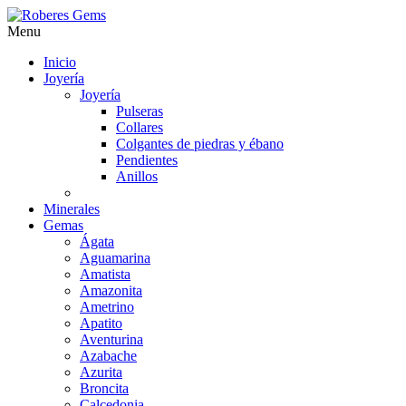
Menu
Inicio
Joyería
Joyería
Pulseras
Collares
Colgantes de piedras y ébano
Pendientes
Anillos
Minerales
Gemas
Ágata
Aguamarina
Amatista
Amazonita
Ametrino
Apatito
Aventurina
Azabache
Azurita
Broncita
Calcedonia