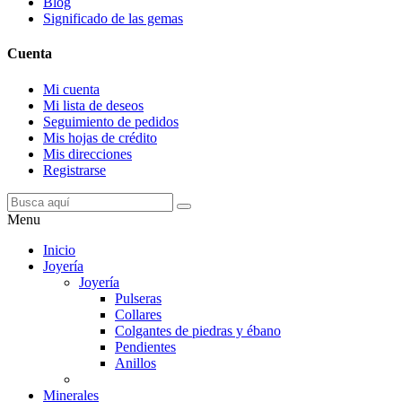
Blog
Significado de las gemas
Cuenta
Mi cuenta
Mi lista de deseos
Seguimiento de pedidos
Mis hojas de crédito
Mis direcciones
Registrarse
Menu
Inicio
Joyería
Joyería
Pulseras
Collares
Colgantes de piedras y ébano
Pendientes
Anillos
Minerales