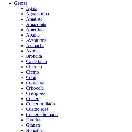
Gemas
Ágata
Aguamarina
Amatista
Amazonita
Ametrino
Apatito
Aventurina
Azabache
Azurita
Broncita
Calcedonia
Charoita
Citrino
Coral
Cornalina
Crisocola
Crisoprasa
Cuarzo
Cuarzo rutilado
Cuarzo rosa
Cuarzo ahumado
Fluorita
Granate
Hematites