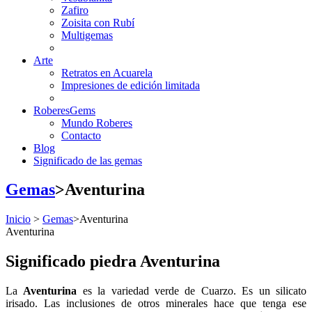
Zafiro
Zoisita con Rubí
Multigemas
Arte
Retratos en Acuarela
Impresiones de edición limitada
RoberesGems
Mundo Roberes
Contacto
Blog
Significado de las gemas
Gemas
>
Aventurina
Inicio
>
Gemas
>
Aventurina
Aventurina
Significado piedra Aventurina
La
Aventurina
es la variedad verde de Cuarzo. Es un silicato
irisado. La
s inclusiones de otros minerales hace que tenga ese