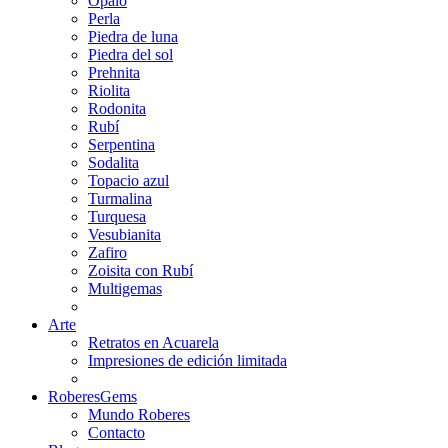
Ópalo
Perla
Piedra de luna
Piedra del sol
Prehnita
Riolita
Rodonita
Rubí
Serpentina
Sodalita
Topacio azul
Turmalina
Turquesa
Vesubianita
Zafiro
Zoisita con Rubí
Multigemas
Arte
Retratos en Acuarela
Impresiones de edición limitada
RoberesGems
Mundo Roberes
Contacto