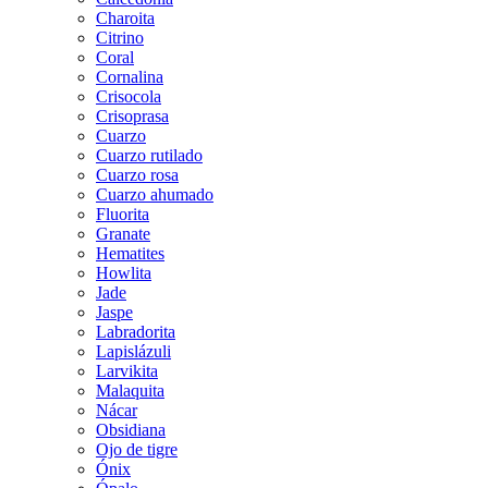
Charoita
Citrino
Coral
Cornalina
Crisocola
Crisoprasa
Cuarzo
Cuarzo rutilado
Cuarzo rosa
Cuarzo ahumado
Fluorita
Granate
Hematites
Howlita
Jade
Jaspe
Labradorita
Lapislázuli
Larvikita
Malaquita
Nácar
Obsidiana
Ojo de tigre
Ónix