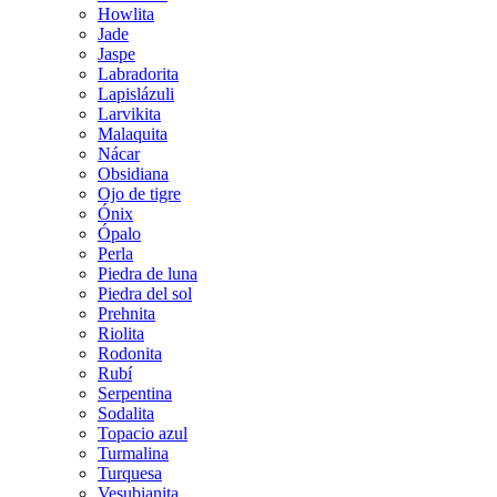
Howlita
Jade
Jaspe
Labradorita
Lapislázuli
Larvikita
Malaquita
Nácar
Obsidiana
Ojo de tigre
Ónix
Ópalo
Perla
Piedra de luna
Piedra del sol
Prehnita
Riolita
Rodonita
Rubí
Serpentina
Sodalita
Topacio azul
Turmalina
Turquesa
Vesubianita