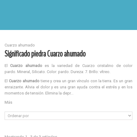
Cuarzo ahumado
Significado piedra Cuarzo ahumado
El
Cuarzo ahumado
es la variedad de Cuarzo cristalino de color
pardo.
Mineral, Silicato. Color: pardo. Dureza: 7. Brillo: vítreo.
El
Cuarzo ahumado
tiene y crea un gran vínculo con la tierra. Es un gran
enraizante. Alivia el dolor y es una gran ayuda contra el estrés y en los
momentos de tensión. Elimina la depr...
Más
Mostrando 1 - 3 de 3 artículos