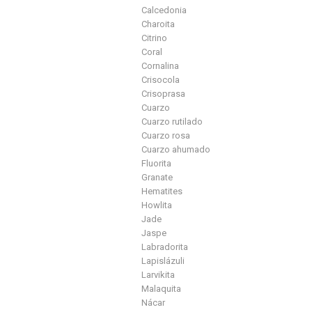
Calcedonia
Charoita
Citrino
Coral
Cornalina
Crisocola
Crisoprasa
Cuarzo
Cuarzo rutilado
Cuarzo rosa
Cuarzo ahumado
Fluorita
Granate
Hematites
Howlita
Jade
Jaspe
Labradorita
Lapislázuli
Larvikita
Malaquita
Nácar