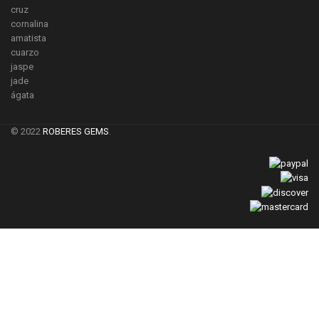
cruz
cornalina
amatista
cuarzo
jaspe
jade
ágata
© 2022
ROBERES GEMS
.