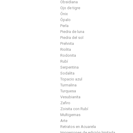
Obsidiana
Ojo de tigre
Ónix
Ópalo
Perla
Piedra de luna
Piedra del sol
Prehnita
Riolita
Rodonita
Rubí
Serpentina
Sodalita
Topacio azul
Turmalina
Turquesa
Vesubianita
Zafiro
Zoisita con Rubí
Multigemas
Arte
Retratos en Acuarela
Impresiones de edición limitada