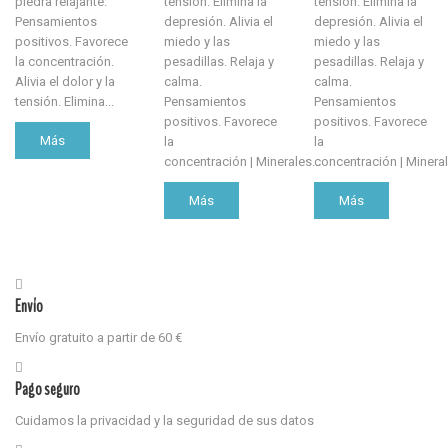
piedra relajante.
tensión. Elimina la
tensión. Elimina la
Pensamientos
depresión. Alivia el
depresión. Alivia el
positivos. Favorece
miedo y las
miedo y las
la concentración.
pesadillas. Relaja y
pesadillas. Relaja y
Alivia el dolor y la
calma.
calma.
tensión. Elimina...
Pensamientos
Pensamientos
positivos. Favorece
positivos. Favorece
Más
la
la
concentración | Minerales...
concentración | Mineral
Más
Más
Envío
Envío gratuito a partir de 60 €
Pago seguro
Cuidamos la privacidad y la seguridad de sus datos