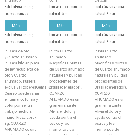
Bali. Pulsera de oro y
Punta Cuarzo ahumado
Punta Cuarzo ahumado
Cuarzo ahumado
natural L6cm
natural L4,5cm
Más
Más
Más
Bali. Pulsera de oro y
Punta Cuarzo ahumado
Punta Cuarzo ahumado
Cuarzo ahumado
natural L6cm
natural L4,5cm
Pulsera de oro
Punta Cuarzo
Punta Cuarzo
y Cuarzo ahumado
ahumado
ahumado
Pulsera hilo en plata
Magnificas puntas
Magnificas puntas
de ley recubierta de
de Cuarzo ahumado
de Cuarzo ahumado
oro y Cuarzo
naturales y pulidas
naturales y pulidas
ahumado. Pulsera
procedentes de
procedentes de
exclusiva RoberesGems. Cada
Brasil (generador).
Brasil (generador).
Cuarzo puede variar
CUARZO
CUARZO
en tamaño, forma y
AHUMADO es un
AHUMADO es un
color por ser un
gran enraizante.
gran enraizante.
trabajo hecho a
Alivia el dolor y
Alivia el dolor y
mano. Pieza aprox.
ayuda contra el
ayuda contra el
3g. CUARZO
estrés y los
estrés y los
AHUMADO es una
momentos de
momentos de