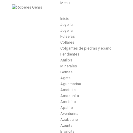
Menu
Inicio
Joyería
Joyería
Pulseras
Collares
Colgantes de piedras y ébano
Pendientes
Anillos
Minerales
Gemas
Ágata
Aguamarina
Amatista
Amazonita
Ametrino
Apatito
Aventurina
Azabache
Azurita
Broncita