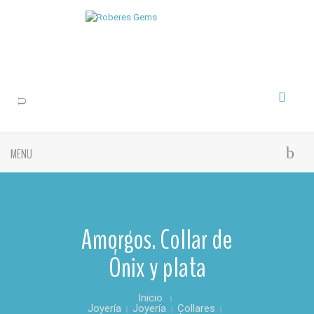
MENU
Amorgos. Collar de
Ónix y plata
Inicio
Joyería
Joyería
Collares