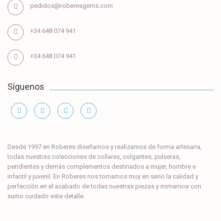
pedidos@roberesgems.com
+34 648 074 941
+34 648 074 941
Síguenos
Información
Desde 1997 en Roberes diseñamos y realizamos de forma artesana,
todas nuestras colecciones de collares, colgantes, pulseras,
pendientes y demás complementos destinados a mujer, hombre e
infantil y juvenil. En Roberes nos tomamos muy en serio la calidad y
perfección en el acabado de todas nuestras piezas y mimamos con
sumo cuidado este detalle.