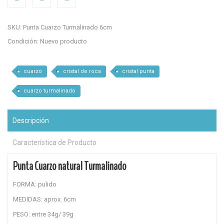
SKU:
Punta Cuarzo Turmalinado 6cm
Condición:
Nuevo producto
cuarzo
cristal de roca
cristal punta
cuarzo turmalinado
Descripción
Característica de Producto
Punta Cuarzo natural Turmalinado
FORMA: pulido
MEDIDAS: aprox. 6cm
PESO: entre 34g/ 39g