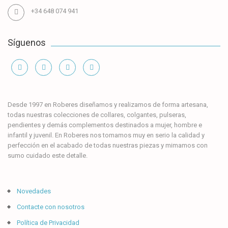
+34 648 074 941
Síguenos
Información
Desde 1997 en Roberes diseñamos y realizamos de forma artesana,
todas nuestras colecciones de collares, colgantes, pulseras,
pendientes y demás complementos destinados a mujer, hombre e
infantil y juvenil. En Roberes nos tomamos muy en serio la calidad y
perfección en el acabado de todas nuestras piezas y mimamos con
sumo cuidado este detalle.
Novedades
Contacte con nosotros
Política de Privacidad