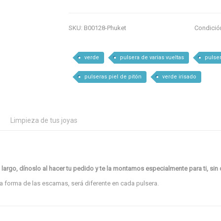
SKU:
B00128-Phuket
Condició
verde
pulsera de varias vueltas
pulser
pulseras piel de pitón
verde irisado
Limpieza de tus joyas
 largo, dínoslo al hacer tu pedido y te la montamos especialmente para ti, sin 
la forma de las escamas, será diferente en cada pulsera.