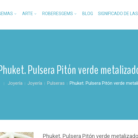
GEMAS
ARTE
ROBERESGEMS
BLOG
SIGNIFICADO DE LA
Phuket. Pulsera Pitón verde metalizad
o
Joyería
Joyería
Pulseras
Phuket. Pulsera Pitón verde meta
Phuket. Pulsera Pitón verde metalizad