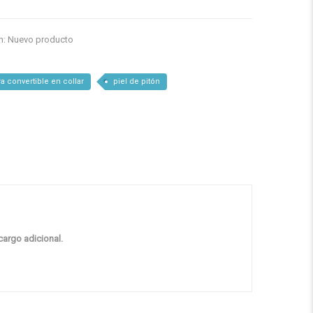
n:
Nuevo producto
a convertible en collar
piel de pitón
cargo adicional.