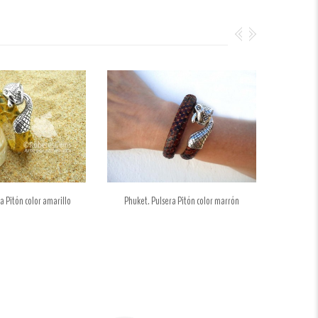
a Pitón color amarillo
Phuket. Pulsera Pitón color marrón
Phuket.