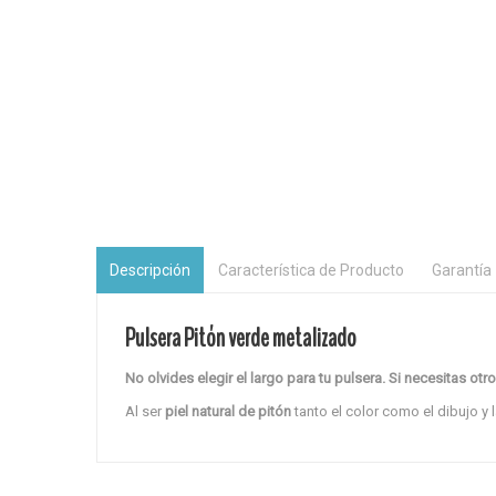
Descripción
Característica de Producto
Garantía
Pulsera Pitón verde metalizado
No olvides elegir el largo para tu pulsera.
Si necesitas otro
Al ser
piel natural de pitón
tanto el color como el dibujo y 