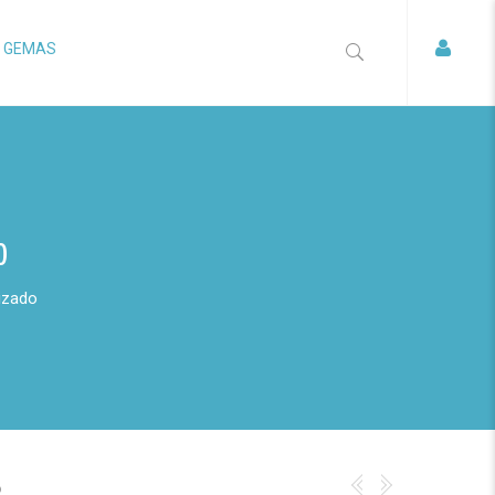
S GEMAS
o
lizado
o