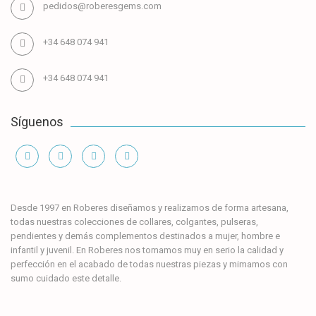
pedidos@roberesgems.com
+34 648 074 941
+34 648 074 941
Síguenos
Información
Desde 1997 en Roberes diseñamos y realizamos de forma artesana,
todas nuestras colecciones de collares, colgantes, pulseras,
pendientes y demás complementos destinados a mujer, hombre e
infantil y juvenil. En Roberes nos tomamos muy en serio la calidad y
perfección en el acabado de todas nuestras piezas y mimamos con
sumo cuidado este detalle.