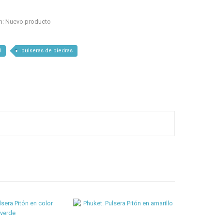
n:
Nuevo producto
l
pulseras de piedras