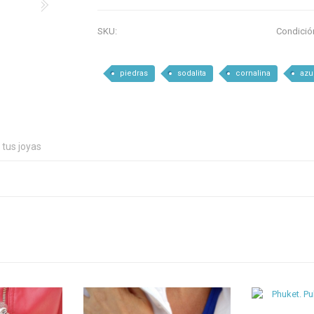
SKU:
Condició
piedras
sodalita
cornalina
azu
 tus joyas