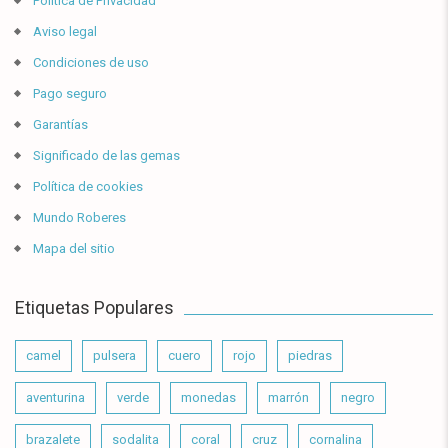
Política de Privacidad
Aviso legal
Condiciones de uso
Pago seguro
Garantías
Significado de las gemas
Política de cookies
Mundo Roberes
Mapa del sitio
Etiquetas Populares
camel
pulsera
cuero
rojo
piedras
aventurina
verde
monedas
marrón
negro
brazalete
sodalita
coral
cruz
cornalina