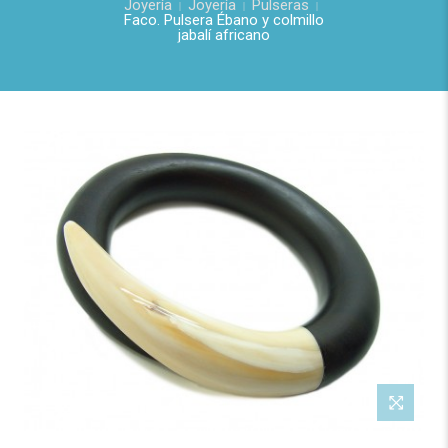
Joyería
Joyería
Pulseras
Faco. Pulsera Ébano y colmillo
jabalí africano