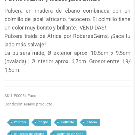
Pulsera en madera de ébano combinada con un
colmillo de jabalí africano, facocero. El colmillo tiene
un color muy bonito y brillante. ¡VENDIDAS!
Pulsera traída de África por RoberesGems. ¡Saca tu
lado más salvaje!
La pulsera mide, Ø exterior aprox. 10,5cm x 9,5cm
(ovalada) | Ø interior aprox. 6,7cm. Grosor entre 1,9/
1,5cm.
SKU:
P00054-Faco
Condición:
Nuevo producto
marrón
negro
colmillo
ébano
pulseras de ébano
colmillo de faco