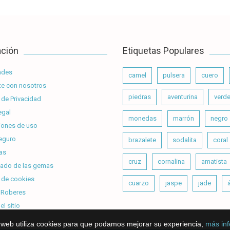
ación
Etiquetas Populares
ades
camel
pulsera
cuero
e con nosotros
piedras
aventurina
verd
 de Privacidad
egal
monedas
marrón
negro
iones de uso
eguro
brazalete
sodalita
coral
as
cruz
cornalina
amatista
cado de las gemas
a de cookies
cuarzo
jaspe
jade
Roberes
l sitio
o web utiliza cookies para que podamos mejorar su experiencia,
más in