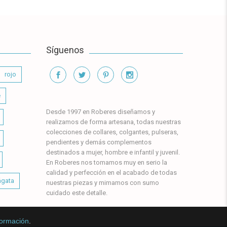
Síguenos
rojo
e
Desde 1997 en Roberes diseñamos y
realizamos de forma artesana, todas nuestras
colecciones de collares, colgantes, pulseras,
pendientes y demás complementos
destinados a mujer, hombre e infantil y juvenil.
En Roberes nos tomamos muy en serio la
calidad y perfección en el acabado de todas
ágata
nuestras piezas y mimamos con sumo
cuidado este detalle.
formación
.