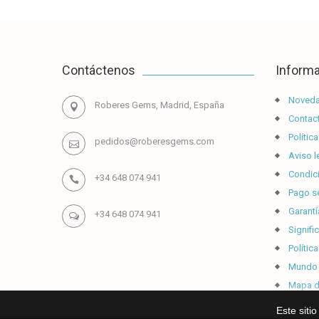
Contáctenos
Inform
Noved
Roberes Gems, Madrid, España
Contact
Política
pedidos@roberesgems.com
Aviso l
Condic
+34 648 074 941
Pago s
Garantí
+34 648 074 941
Signifi
Polític
Mundo 
Mapa de
Este siti