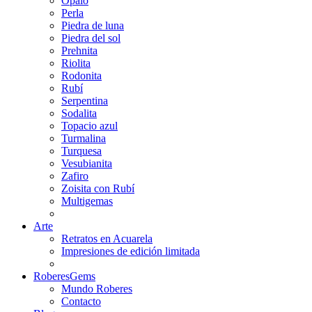
Ópalo
Perla
Piedra de luna
Piedra del sol
Prehnita
Riolita
Rodonita
Rubí
Serpentina
Sodalita
Topacio azul
Turmalina
Turquesa
Vesubianita
Zafiro
Zoisita con Rubí
Multigemas
Arte
Retratos en Acuarela
Impresiones de edición limitada
RoberesGems
Mundo Roberes
Contacto