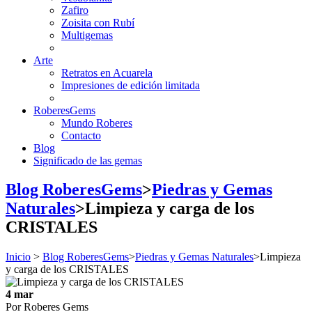
Zafiro
Zoisita con Rubí
Multigemas
Arte
Retratos en Acuarela
Impresiones de edición limitada
RoberesGems
Mundo Roberes
Contacto
Blog
Significado de las gemas
Blog RoberesGems
>
Piedras y Gemas
Naturales
>
Limpieza y carga de los
CRISTALES
Inicio
>
Blog RoberesGems
>
Piedras y Gemas Naturales
>
Limpieza
y carga de los CRISTALES
4
mar
Por Roberes Gems