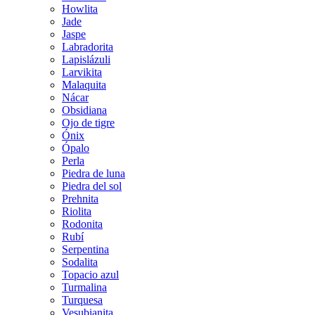
Howlita
Jade
Jaspe
Labradorita
Lapislázuli
Larvikita
Malaquita
Nácar
Obsidiana
Ojo de tigre
Ónix
Ópalo
Perla
Piedra de luna
Piedra del sol
Prehnita
Riolita
Rodonita
Rubí
Serpentina
Sodalita
Topacio azul
Turmalina
Turquesa
Vesubianita