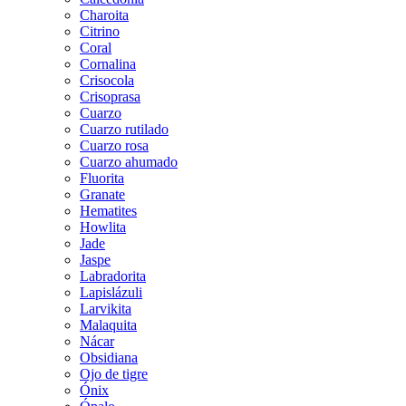
Charoita
Citrino
Coral
Cornalina
Crisocola
Crisoprasa
Cuarzo
Cuarzo rutilado
Cuarzo rosa
Cuarzo ahumado
Fluorita
Granate
Hematites
Howlita
Jade
Jaspe
Labradorita
Lapislázuli
Larvikita
Malaquita
Nácar
Obsidiana
Ojo de tigre
Ónix