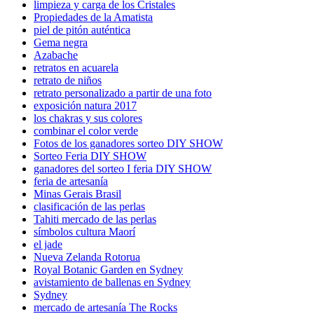
limpieza y carga de los Cristales
Propiedades de la Amatista
piel de pitón auténtica
Gema negra
Azabache
retratos en acuarela
retrato de niños
retrato personalizado a partir de una foto
exposición natura 2017
los chakras y sus colores
combinar el color verde
Fotos de los ganadores sorteo DIY SHOW
Sorteo Feria DIY SHOW
ganadores del sorteo I feria DIY SHOW
feria de artesanía
Minas Gerais Brasil
clasificación de las perlas
Tahiti mercado de las perlas
símbolos cultura Maorí
el jade
Nueva Zelanda Rotorua
Royal Botanic Garden en Sydney
avistamiento de ballenas en Sydney
Sydney
mercado de artesanía The Rocks