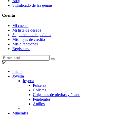
Blog
Significado de las gemas
Cuenta
Mi cuenta
Mi lista de deseos
Seguimiento de pedidos
Mis hojas de crédito
Mis direcciones
Registrarse
Menu
Inicio
Joyería
Joyería
Pulseras
Collares
Colgantes de piedras y ébano
Pendientes
Anillos
Minerales