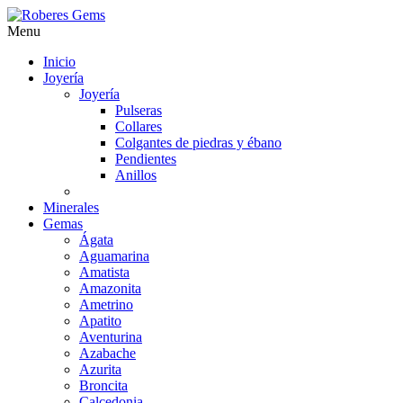
Menu
Inicio
Joyería
Joyería
Pulseras
Collares
Colgantes de piedras y ébano
Pendientes
Anillos
Minerales
Gemas
Ágata
Aguamarina
Amatista
Amazonita
Ametrino
Apatito
Aventurina
Azabache
Azurita
Broncita
Calcedonia