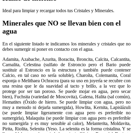
Ideal para limpiar y recargar todos tus Cristales y Minerales.
Minerales que NO se llevan bien con el
agua
En el siguiente listado te indicamos los minerales y cristales que no
debes sumergir ni poner en contacto con el agua.
Adamita, Azabache, Azurita, Boracita, Broncita, Calcita, Calcantita,
Carnalita, Celestina (sulfato de Estroncio pero el Bario puede
sustituir al Estroncio en la estructura y también puede contener
Calcio, en tal caso no sería soluble), Charoíta, Colemanita, Coral
esponja o Melithaea Ochracea (para su uso en joyería se recubre con
una resina que le da suavidad al tacto y brillo, a la vez que lo
protege por ser tan poroso. Se puede mojar en agua, pero secar
bien), Fuchsita (variedad de Moscovita), Galena, Halita (sal común),
Hematites (Óxido de hierro. Se puede limpiar con agua, pero no
muy a menudo ni dejarla sumergida), Howlita, Kernita, Lapislázuli
(se puede limpiar ligeramente con agua pero es preferible no
sumergirla), Malaquita (se puede limpiar con agua pero es preferible
no sumergirla y es muy sensible al calor), Melanterita, Moldavita,
Pirita, Riolita, Selenita (Yeso. La selenita es la forma cristalina. Y se