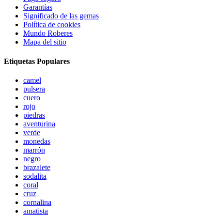
Garantías
Significado de las gemas
Política de cookies
Mundo Roberes
Mapa del sitio
Etiquetas Populares
camel
pulsera
cuero
rojo
piedras
aventurina
verde
monedas
marrón
negro
brazalete
sodalita
coral
cruz
cornalina
amatista