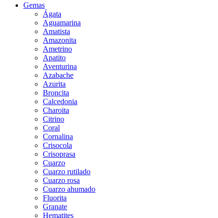
Gemas
Ágata
Aguamarina
Amatista
Amazonita
Ametrino
Apatito
Aventurina
Azabache
Azurita
Broncita
Calcedonia
Charoita
Citrino
Coral
Cornalina
Crisocola
Crisoprasa
Cuarzo
Cuarzo rutilado
Cuarzo rosa
Cuarzo ahumado
Fluorita
Granate
Hematites