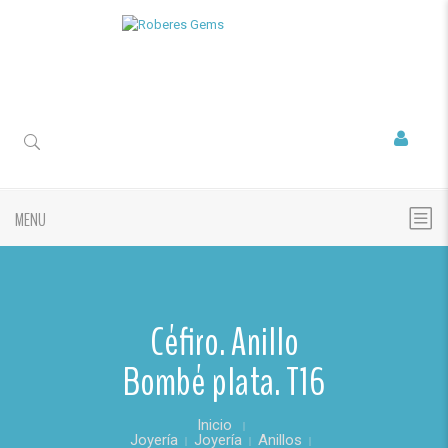
MENU
Céfiro. Anillo
Bombé plata. T16
Inicio
Joyería
Joyería
Anillos