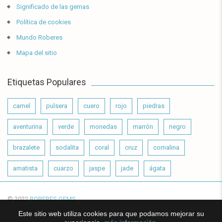
Significado de las gemas
Política de cookies
Mundo Roberes
Mapa del sitio
Etiquetas Populares
camel
pulsera
cuero
rojo
piedras
aventurina
verde
monedas
marrón
negro
brazalete
sodalita
coral
cruz
cornalina
amatista
cuarzo
jaspe
jade
ágata
© 2022
ROBERES GEMS
.
Este sitio web utiliza cookies para que podamos mejorar su