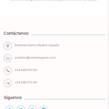
Contáctenos
Roberes Gems, Madrid, España
pedidos@roberesgems.com
+34 648 074 941
+34 648 074 941
Síguenos
Información