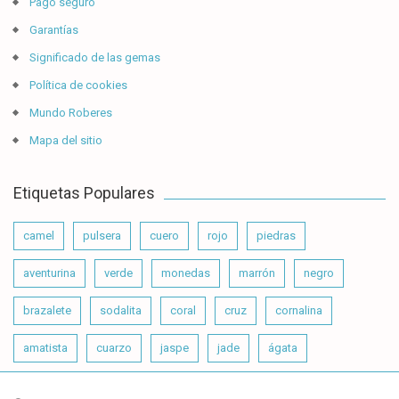
Pago seguro
Garantías
Significado de las gemas
Política de cookies
Mundo Roberes
Mapa del sitio
Etiquetas Populares
camel
pulsera
cuero
rojo
piedras
aventurina
verde
monedas
marrón
negro
brazalete
sodalita
coral
cruz
cornalina
amatista
cuarzo
jaspe
jade
ágata