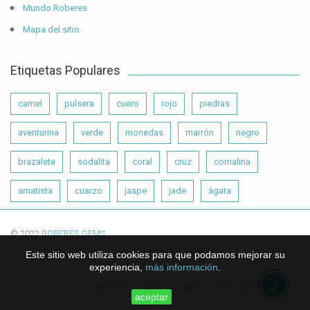
Mundo Roberes
Mapa del sitio
Etiquetas Populares
camel
pulsera
cuero
rojo
piedras
aventurina
verde
monedas
marrón
negro
brazalete
sodalita
coral
cruz
cornalina
amatista
cuarzo
jaspe
jade
ágata
© 2022
ROBERES GEMS
.
Este sitio web utiliza cookies para que podamos mejorar su
experiencia,
más información
.
aceptar