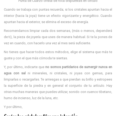
Punta de Cuarzo cristal de roca dispuestas en círculo
Cuando se trabaja con puntas recuerda; si los cristales apuntan hacia el
interior (hacia la joya) tiene un efecto vigorizante y energético. Cuando
apuntan hacia el exterior, se elimina el exceso de energía.
Recomendamos limpiar cada dos semanas, (más o menos, dependerá
de ti), la pieza de joyería que uses de manera habitual. Si te la pones de
vez en cuando, con hacerlo una vez al mes será suficiente.
No tienes que hacer todos estos métodos, elige el sistema que más te
guste y con el que más cómoda te sientas.
Y, por último, indicarte que
no somos partidarios de sumergir
nunca en
agua con sal
ni minerales, ni cristales, ni joyas con gemas, para
limpiarlas o recargarlas. Te arriesgas a que pierdan su brillo y estropees
la superficie de la piedra y en general el conjunto de tu artículo. Hay
otras muchas maneras que puedes utilizar, sonido con cuenco tibetano,
humo de incienso, luz de la luna, etc.
Y por último,