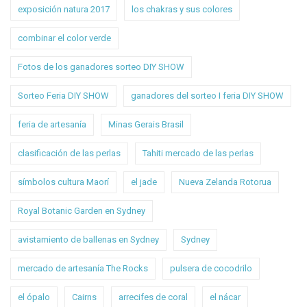
exposición natura 2017
los chakras y sus colores
combinar el color verde
Fotos de los ganadores sorteo DIY SHOW
Sorteo Feria DIY SHOW
ganadores del sorteo I feria DIY SHOW
feria de artesanía
Minas Gerais Brasil
clasificación de las perlas
Tahiti mercado de las perlas
símbolos cultura Maorí
el jade
Nueva Zelanda Rotorua
Royal Botanic Garden en Sydney
avistamiento de ballenas en Sydney
Sydney
mercado de artesanía The Rocks
pulsera de cocodrilo
el ópalo
Cairns
arrecifes de coral
el nácar