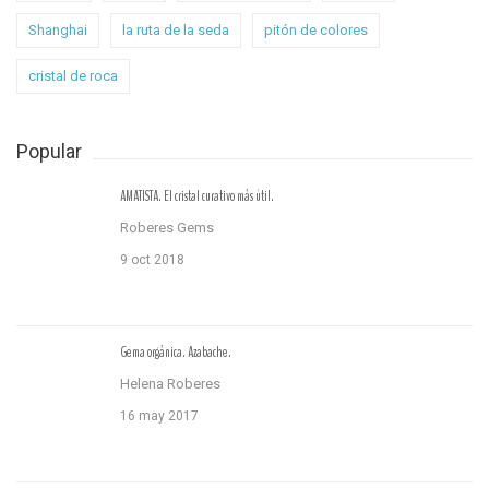
Shanghai
la ruta de la seda
pitón de colores
cristal de roca
Popular
AMATISTA. El cristal curativo más útil.
Roberes Gems
9 oct 2018
Gema orgánica. Azabache.
Helena Roberes
16 may 2017