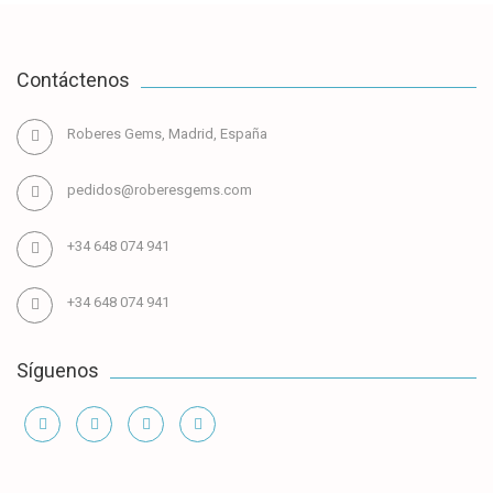
Contáctenos
Roberes Gems, Madrid, España
pedidos@roberesgems.com
+34 648 074 941
+34 648 074 941
Síguenos
Información