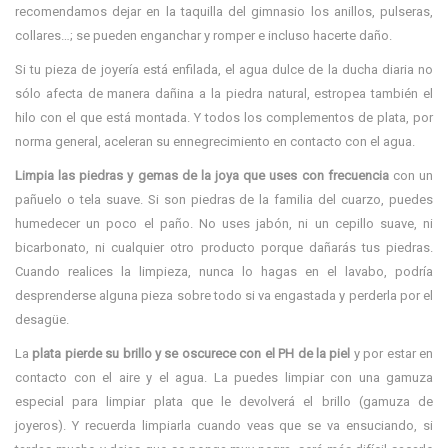
recomendamos dejar en la taquilla del gimnasio los anillos, pulseras,
collares…; se pueden enganchar y romper e incluso hacerte daño.
Si tu pieza de joyería está enfilada, el agua dulce de la ducha diaria no
sólo afecta de manera dañina a la piedra natural, estropea también el
hilo con el que está montada. Y todos los complementos de plata, por
norma general, aceleran su ennegrecimiento en contacto con el agua.
Limpia las piedras y gemas de la joya que uses con frecuencia
con un
pañuelo o tela suave. Si son piedras de la familia del cuarzo, puedes
humedecer un poco el paño. No uses jabón, ni un cepillo suave, ni
bicarbonato, ni cualquier otro producto porque dañarás tus piedras.
Cuando realices la limpieza, nunca lo hagas en el lavabo, podría
desprenderse alguna pieza sobre todo si va engastada y perderla por el
desagüe.
La
plata pierde su brillo y se oscurece con el PH de la piel
y por estar en
contacto con el aire y el agua. La puedes limpiar con una gamuza
especial para limpiar plata que le devolverá el brillo (gamuza de
joyeros). Y recuerda limpiarla cuando veas que se va ensuciando, si