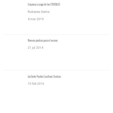
Limpieza y carga de los CRISTALES
Roberes Gems
4 mar 2019
Nuevas piedras para el verano
21 jul 2014
Los Siete Puntos Curativos Chakras
15 feb 2016